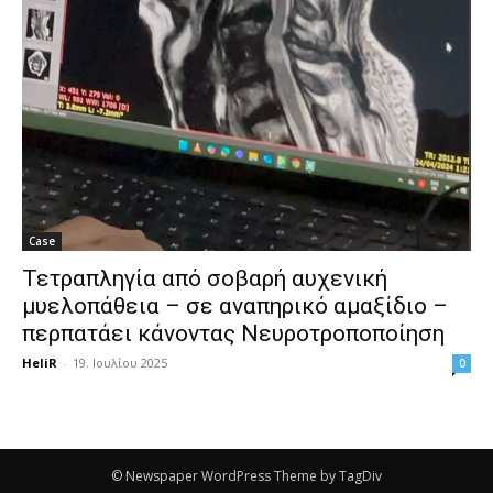
Case
Τετραπληγία από σοβαρή αυχενική
μυελοπάθεια – σε αναπηρικό αμαξίδιο –
περπατάει κάνοντας Νευροτροποποίηση
HeliR
-
19. Ιουλίου 2025
0
© Newspaper WordPress Theme by TagDiv