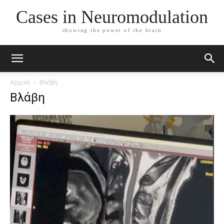
Cases in Neuromodulation
showing the power of the brain
Αρχική
Βλάβη
Βλάβη