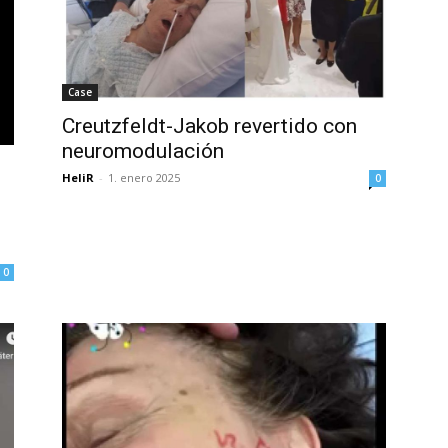
Case
Creutzfeldt-Jakob revertido con
neuromodulación
HeliR
-
1. enero 2025
0
0