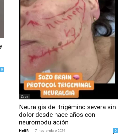
y
0
Case
Neuralgia del trigémino severa sin
dolor desde hace años con
neuromodulación
HeliR
-
17. noviembre 2024
0