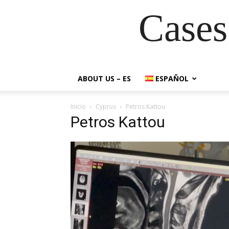
Cases
ABOUT US – ES
ESPAÑOL
Inicio
Cyprus
Petros Kattou
Petros Kattou