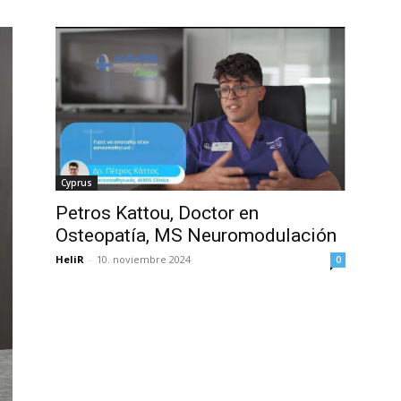
Cyprus
Petros Kattou, Doctor en
Osteopatía, MS Neuromodulación
HeliR
-
10. noviembre 2024
0