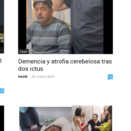
Case
l
Demencia y atrofia cerebelosa tras
dos ictus
HeliR
-
25. enero 2025
0
0