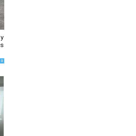
 y
as
0